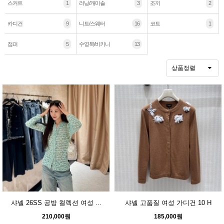
스커트
1
러닝/캐미솔
3
조끼
2
카디건
9
니트/스웨터
16
코트
1
점퍼
5
수영복/비키니
13
상품정렬
샤넬 26SS 공방 컬렉션 여성 ...
샤넬 고품질 여성 가디건 10 H
210,000원
185,000원