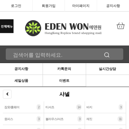
로그인
회원가입
마이페이지
공지사항
공지사항
카톡문의
실시간상담
세일상품
이벤트
샤넬
잠옷/홈웨어
2
티셔츠
14
바지
3
원피스
3
블라우스/셔츠
3
재킷
11