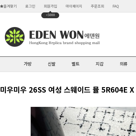
즐겨찾기
로그인
회원가입
마이페이지
주문조회
FAQ
+5000
가방
신발
벨트
지갑
의류
미우미우 26SS 여성 스웨이드 뮬 5R604E X