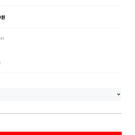
0원
49
제