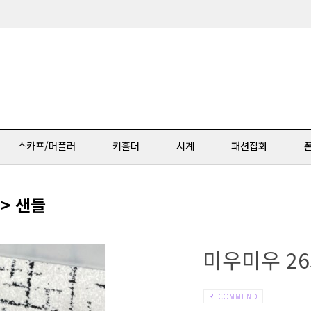
스카프/머플러
키홀더
시계
패션잡화
 > 샌들
미우미우 26S
RECOMMEND