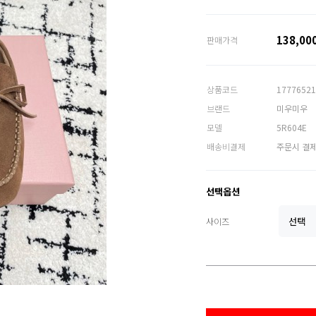
138,00
판매가격
상품코드
17776521
브랜드
미우미우
모델
5R604E
배송비결제
주문시 결
선택옵션
사이즈