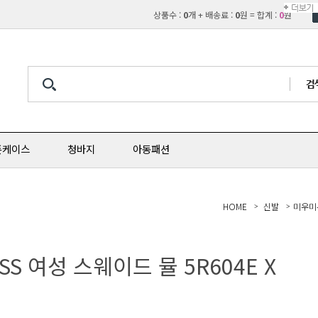
상품수 :
0
개 + 배송료 :
0
원 = 합계 :
0
원
폰케이스
청바지
아동패션
HOME
신발
미우미
S 여성 스웨이드 뮬 5R604E X